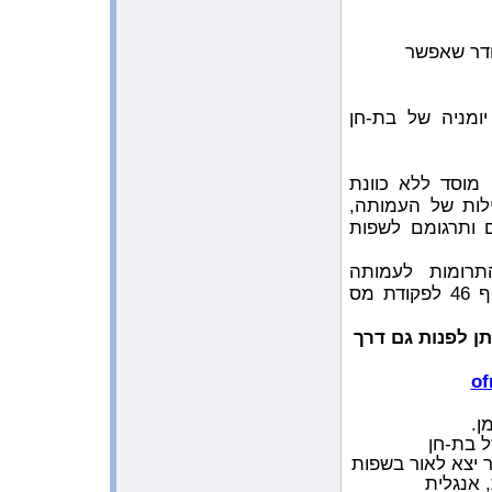
10:23:43 AM 3/23/2009
מפגש סיכום של שותפות יהודית
ערבית על הדשא בכפר הס
חדר שאפשר
1:13:03 AM 3/19/2009
כתבה בעיתון המקומי של תל מונד
”שבשבת”
ומניה של בת-חן
10:54:17 PM 3/18/2009
מפגשים עם משפחת שחק
מוסד ללא כוונת
12:32:22 AM 3/16/2009
לות של העמותה,
שי לילדי עוטף עזה
 ותרגומם לשפות
12:13:58 PM 3/7/2009
משלוח המנות המיוחד שלנו
תרומות לעמותה
11:12:49 PM 3/3/2009
מוכרות כזיכוי לצורכי מס. (בהתאם לסעיף 46 לפקודת מס
הציור של בת חן נבחר לתערוכה
בסרסוטה
ן לפנות גם דרך
11:03:38 AM 2/23/2009
מאמר על תחרות הכתיבה עם אחרי
of
10:54:42 PM 2/17/2009
יום המשפחה
ן.
 בת-חן
12:29:33 PM 2/17/2009
ר יצא לאור בשפות
כתבה בעיתון הארץ בזכות הז’אנר של
היומן
 אנגלית