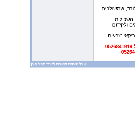
9:09:55 AM 2/6/2009
ם",
שמשולבים
הספר של בת-חן באנגלית זכה באות
הוקרה
 השכולות
11:52:40 AM 1/29/2009
ם ולקידום
כתבה עם יעלה ועלי בכנס לימוד
באנגליה
יקאי "זרעים
10:51:31 AM 1/26/2009
מכתב מרגש
0
9:18:08 AM 1/24/2009
משובים שנשלחו דרך האתר
© כל הזכויות שמורות לאתר ניהול תוכן
8:36:57 AM 1/16/2009
משובי תלמידים
1:38:27 AM 1/15/2009
הכתבה בעיתון המקומי על הפעילות
שלנו למען ילדי קבוץ כפר עזה
9:36:24 AM 1/9/2009
העמותה נרתמת לעזרת ילדי קבוץ
כפר עזה
10:55:58 AM 1/4/2009
ראיון עם צביקה ואילת שחק
1:01:37 AM 1/3/2009
הראיון עם אילת שחק ברדיו BBC 4