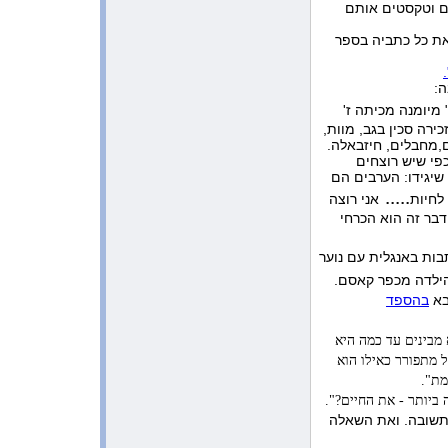
מפגש בביה”ס ”שלנו” תל מונד
ם וטקסטים אותם
1:41:41 AM 12/26/2009
את כל כתביה בספר
אימלים מרגשים מתלמידי ביה”ס
”שדות יואב”
ה:
10:39:44 PM 12/16/2009
מורשת הכתיבה של בת-חן
 מיומנה מכיתה ז'
ירה סכין בגב, מוות,
10:41:30 AM 11/16/2009
ם,מחבלים, חיזבאלה.
אימל מרגש
פי שיש רוצחים
 שיגידו: הערבים הם
10:46:11 AM 11/14/2009
משובים בעקבות ההרצאה על הצוואה
.....
לחיות
אני רוצה
של בת-חן לשלום
דבר זה הוא הכרחי
11:47:24 PM 11/13/2009
אימל מרגש מתלמיד בביה”ס ”שלנו”
ת באנגלית עם נוער
מתל מונד
ילדה מכפר קאסם.
5:23:49 AM 11/12/2009
בא
בהספד
הפרחת עפיפונים בתל-מונד
 מבינים עד כמה היא
9:52:28 AM 11/6/2009
אימל מרגש מתלמיד כיתה ח’ בכפר
 מתפורר כאילו הוא
הירוק
מת".
3:46:56 PM 10/29/2009
ביותר - את החיים?".
מכתב תודה מביה”ס ניצני הבשור
תשובה. ואת השאלה
11:44:10 AM 10/8/2009