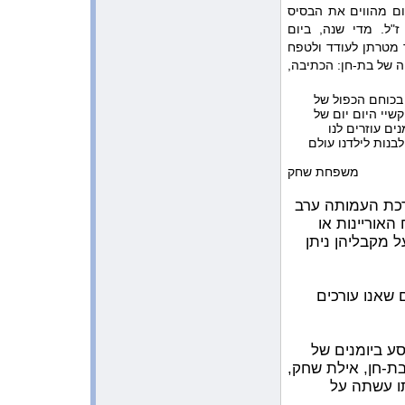
כתבה בעיתון המקומי ”שבשבת” על
ם מהווים את הבסיס
הציור של בת-חן
"ל. מדי שנה, ביום
 מטרתן לעודד ולטפח
11:39:18 AM 10/8/2009
מתנה לתל מונד לראש השנה
 של בת-חן: הכתיבה,
מקהילת סרסוטה
 בכוחם הכפול של
11:01:55 AM 10/4/2009
הצעה להפעלה באתר
שיי היום יום של
ים עוזרים לנו
11:15:03 AM 9/14/2009
בנות לילדנו עולם
צביקה השתתף בסדנא של Minds of
Peace בבית גאלה
משפחת שחק
10:13:12 AM 7/4/2009
הזוכים מתנועת ”אחרי” בתחרות
רכת העמותה ערב
הכתיבה ע”ש בת-חן לשנת 2009
אוריינות או
ל מקבליהן ניתן
11:55:19 PM 7/1/2009
כתבה בעיתון ”שעור חופשי”
9:34:57 AM 6/3/2009
 שאנו עורכים
דוא”ל מרגש שקבלנו דרך האתר
1:25:28 PM 6/2/2009
צביקה שחק וגורג סעאדה בהקרנה
של הסרט נקודת מפגש
ע ביומנים של
ת-חן, אילת שחק,
2:05:38 PM 5/22/2009
ו עשתה על
כתבה בעיתון המקומי שבשבת