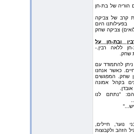
9:53:00 AM 5/16/2009
הוריה של בת-חן
המשובים של ילדי ביה”ס ”חופים ”
שבקבוץ ”יד מרדכי”
ת קרב של צביקה
9:42:40 AM 5/16/2009
בפעילותנו היום
חלוקת יומנים לילדי ביה”ס ”חופים
בקבוץ ”יד מרדכי”
ואים) צביקה שחק
1:44:48 AM 5/9/2009
ן ובת-חן על
ראיון לרדיו בסרסוטה
ן ללאה רבין.-
11:53:24 AM 5/4/2009
 שחק.
הציור של בת-חן בתערוכה בסרסוטה
ניתן להתמודד עם
11:48:11 AM 5/4/2009
בעקבות הביקור בארה”ב
ים. כאשר אנחנו
חן שחק. המפגשים
5:26:18 AM 4/11/2009
עפיפונים מדברים שלום
ים בקהל אמונה
ובדן.
7:30:39 AM 3/29/2009
ם: "נתתם לנו
תחרות הכתיבה ע”ש בת-חן בשיתוף
עם ארגון ”אחריי”
.
..."
11:59:34 PM 3/27/2009
חלוקת היומנים בביה”ס ”יובלי
הבשור”
, בני נוער, חיילים,
6:12:40 AM 3/24/2009
לינק להפעלות שנכתבו בסרסוטה
יל הזהב ולקבוצות