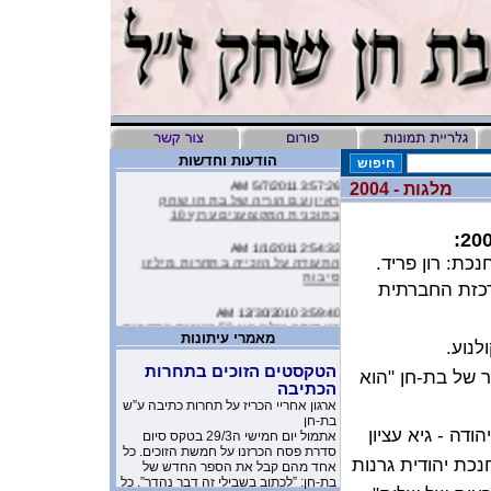
הודעות וחדשות
3:57:26 AM 5/7/2011
מלגות - 2004
ראיון עם הוריה של בת חן שחק
בתוכנית המקצוענים ערוץ 10
2:54:32 AM 1/1/2011
התעודה על הזכייה בתחרות מיליון
נכת: רון פריד
.
סיבות
רכזת החברתית
3:59:40 AM 12/30/2010
העמותה שלנו בין 50 הזוכות בתחרות
מיליון סיבות
מאמרי עיתונות
לנוע.
9:16:46 AM 12/19/2010
הטקסטים הזוכים בתחרות
 של בת-חן "הוא
ליהיא לפיד כתבה על הסרטון של
הכתיבה
העמותה שלנו בטור שלה בעיתון
ארגון אחריי הכריז על תחרות כתיבה ע”ש
בת-חן
יהודה -
גיא עציון
10:11:40 PM 11/26/2010
אתמול יום חמישי ה29/3 בטקס סיום
משובים מדהימים שקבלנו מילדים
סדרת פסח הכרזנו על חמשת הזוכים. כל
כת יהודית גרנות
שקבלו את יומניה של בת-חן
אחד מהם קבל את הספר החדש של
בת-חן: ”לכתוב בשבילי זה דבר נהדר”. כל