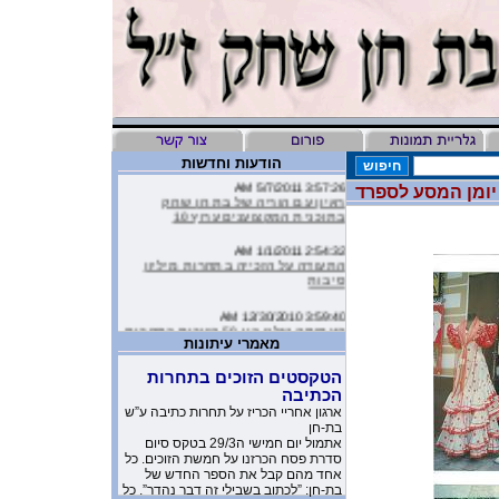
הודעות וחדשות
3:57:26 AM 5/7/2011
יומן המסע לספרד
ראיון עם הוריה של בת חן שחק
בתוכנית המקצוענים ערוץ 10
2:54:32 AM 1/1/2011
התעודה על הזכייה בתחרות מיליון
סיבות
3:59:40 AM 12/30/2010
העמותה שלנו בין 50 הזוכות בתחרות
מיליון סיבות
מאמרי עיתונות
9:16:46 AM 12/19/2010
הטקסטים הזוכים בתחרות
ליהיא לפיד כתבה על הסרטון של
הכתיבה
העמותה שלנו בטור שלה בעיתון
ארגון אחריי הכריז על תחרות כתיבה ע”ש
בת-חן
10:11:40 PM 11/26/2010
אתמול יום חמישי ה29/3 בטקס סיום
משובים מדהימים שקבלנו מילדים
סדרת פסח הכרזנו על חמשת הזוכים. כל
שקבלו את יומניה של בת-חן
אחד מהם קבל את הספר החדש של
בת-חן: ”לכתוב בשבילי זה דבר נהדר”. כל