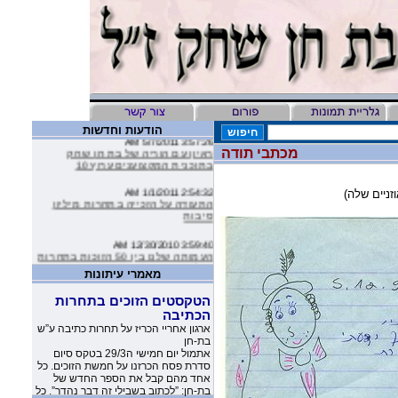
הודעות וחדשות
3:57:26 AM 5/7/2011
ראיון עם הוריה של בת חן שחק
מכתבי תודה
בתוכנית המקצוענים ערוץ 10
2:54:32 AM 1/1/2011
זניים שלה)
התעודה על הזכייה בתחרות מיליון
סיבות
3:59:40 AM 12/30/2010
העמותה שלנו בין 50 הזוכות בתחרות
מיליון סיבות
מאמרי עיתונות
9:16:46 AM 12/19/2010
ליהיא לפיד כתבה על הסרטון של
כתבה מעיתון ”אמצע נתניה”
העמותה שלנו בטור שלה בעיתון
מה- 24/3/06
כתבה על ערב חלוקת המלגות ע”ש
10:11:40 PM 11/26/2010
בת-חן במלאות 10 שנים להירצחה
משובים מדהימים שקבלנו מילדים
בפיגוע בדיזנגוף סנטר בפורים 1996.
שקבלו את יומניה של בת-חן
1:23:51 AM 11/17/2010