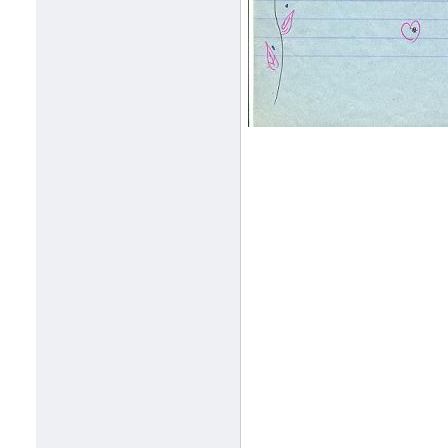
מפגש בביה”ס ”שלנו” תל מונד
1:41:41 AM 12/26/2009
אימלים מרגשים מתלמידי ביה”ס
”שדות יואב”
10:39:44 PM 12/16/2009
מורשת הכתיבה של בת-חן
10:41:30 AM 11/16/2009
אימל מרגש
10:46:11 AM 11/14/2009
משובים בעקבות ההרצאה על הצוואה
של בת-חן לשלום
11:47:24 PM 11/13/2009
אימל מרגש מתלמיד בביה”ס ”שלנו”
מתל מונד
5:23:49 AM 11/12/2009
הפרחת עפיפונים בתל-מונד
9:52:28 AM 11/6/2009
אימל מרגש מתלמיד כיתה ח’ בכפר
הירוק
3:46:56 PM 10/29/2009
מכתב תודה מביה”ס ניצני הבשור