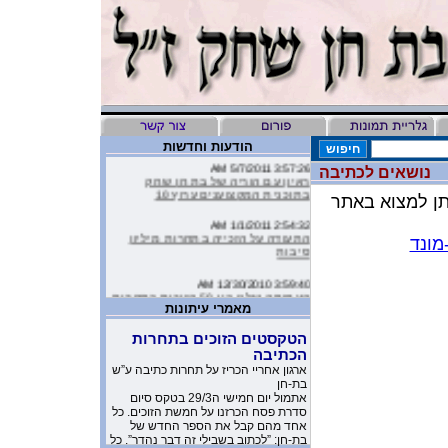
הודעות וחדשות
3:57:26 AM 5/7/2011
נושאים לכתיבה
ראיון עם הוריה של בת חן שחק
בתוכנית המקצוענים ערוץ 10
 למדינה ניתן למצוא באתר
2:54:32 AM 1/1/2011
התעודה על הזכייה בתחרות מיליון
מונד
סיבות
3:59:40 AM 12/30/2010
העמותה שלנו בין 50 הזוכות בתחרות
מיליון סיבות
מאמרי עיתונות
9:16:46 AM 12/19/2010
הטקסטים הזוכים בתחרות
ליהיא לפיד כתבה על הסרטון של
הכתיבה
העמותה שלנו בטור שלה בעיתון
ארגון אחריי הכריז על תחרות כתיבה ע”ש
בת-חן
10:11:40 PM 11/26/2010
אתמול יום חמישי ה29/3 בטקס סיום
משובים מדהימים שקבלנו מילדים
סדרת פסח הכרזנו על חמשת הזוכים. כל
שקבלו את יומניה של בת-חן
אחד מהם קבל את הספר החדש של
בת-חן: ”לכתוב בשבילי זה דבר נהדר”. כל