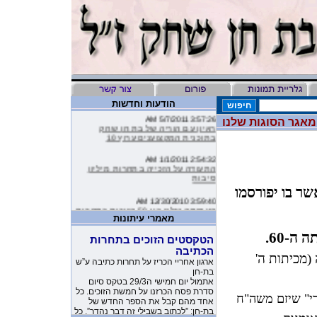
הודעות וחדשות
3:57:26 AM 5/7/2011
מאגר הסוגות שלנו
ראיון עם הוריה של בת חן שחק
בתוכנית המקצוענים ערוץ 10
2:54:32 AM 1/1/2011
התעודה על הזכייה בתחרות מיליון
סיבות
ר בו יפורסמו
3:59:40 AM 12/30/2010
העמותה שלנו בין 50 הזוכות בתחרות
מיליון סיבות
מאמרי עיתונות
ה-60.
9:16:46 AM 12/19/2010
הטקסטים הזוכים בתחרות
ליהיא לפיד כתבה על הסרטון של
הכתיבה
העמותה שלנו בטור שלה בעיתון
אות לה 60 שנה (מכיתות ה'
ארגון אחריי הכריז על תחרות כתיבה ע”ש
בת-חן
10:11:40 PM 11/26/2010
אתמול יום חמישי ה29/3 בטקס סיום
משובים מדהימים שקבלנו מילדים
סדרת פסח הכרזנו על חמשת הזוכים. כל
י" שיזם משה"ח
שקבלו את יומניה של בת-חן
אחד מהם קבל את הספר החדש של
בת-חן: ”לכתוב בשבילי זה דבר נהדר”. כל