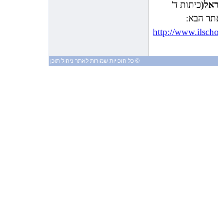
ראל(
כיתות ד'
9:53:00 AM 5/16/2009
אתר הבא:
המשובים של ילדי ביה”ס ”חופים ”
שבקבוץ ”יד מרדכי”
http://www.ilscho
9:42:40 AM 5/16/2009
חלוקת יומנים לילדי ביה”ס ”חופים
בקבוץ ”יד מרדכי”
© כל הזכויות שמורות לאתר ניהול תוכן
1:44:48 AM 5/9/2009
ראיון לרדיו בסרסוטה
11:53:24 AM 5/4/2009
הציור של בת-חן בתערוכה בסרסוטה
11:48:11 AM 5/4/2009
בעקבות הביקור בארה”ב
5:26:18 AM 4/11/2009
עפיפונים מדברים שלום
7:30:39 AM 3/29/2009
תחרות הכתיבה ע”ש בת-חן בשיתוף
עם ארגון ”אחריי”
11:59:34 PM 3/27/2009
חלוקת היומנים בביה”ס ”יובלי
הבשור”
6:12:40 AM 3/24/2009