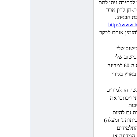
כגרוי לכתיבה ניתן לתת
1:52:53 AM 12/26/2009
מפגש בביה”ס ”שלנו” תל מונד
חן לרון ארד
1:41:41 AM 12/26/2009
בת הבאה:.
אימלים מרגשים מתלמידי ביה”ס
http://www.b
”שדות יואב”
הזמין אותם לבקר
10:39:44 PM 12/16/2009
מורשת הכתיבה של בת-חן
10:41:30 AM 11/16/2009
ישוב שלי
אימל מרגש
בישוב שלי
10:46:11 AM 11/14/2009
משובים בעקבות ההרצאה על הצוואה
דינה
של בת-חן לשלום
בארץ בליווי
11:47:24 PM 11/13/2009
אימל מרגש מתלמיד בביה”ס ”שלנו”
מתל מונד
גשי. התלמידים
5:23:49 AM 11/12/2009
 ויכתבו את
הפרחת עפיפונים בתל-מונד
כות
9:52:28 AM 11/6/2009
ת גם להיות
אימל מרגש מתלמיד כיתה ח’ בכפר
הירוק
יתות ג' ומעלה)
התלמידים
3:46:56 PM 10/29/2009
מכתב תודה מביה”ס ניצני הבשור
המדינה או