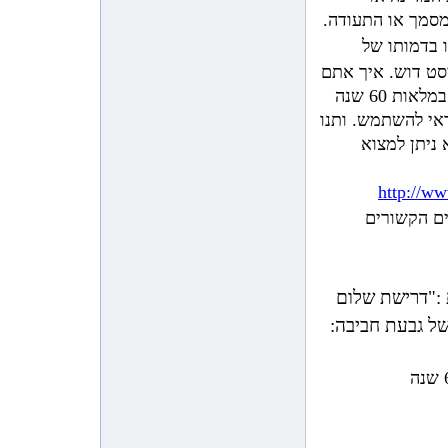
11:44:10 AM 10/8/2009
מסמך או התעודה.
כתבה בעיתון המקומי ”שבשבת” על
הציור של בת-חן
 בדמותו של
סט
דוש. איך אתם
11:39:18 AM 10/8/2009
מתנה לתל מונד לראש השנה
תעצבו את דמותו של "שרוליק" 2008 ? במלאות 60 שנה
מקהילת סרסוטה
דאי להשתמש. ותנו
11:01:55 AM 10/4/2009
הצעה להפעלה באתר
ניתן למצוא
11:15:03 AM 9/14/2009
צביקה השתתף בסדנא של Minds of
http://ww
Peace בבית גאלה
ם הקשורים
10:13:12 AM 7/4/2009
הזוכים מתנועת ”אחרי” בתחרות
הכתיבה ע”ש בת-חן לשנת 2009
11:55:19 PM 7/1/2009
ת :"דרישת שלום
כתבה בעיתון ”שעור חופשי”
9:34:57 AM 6/3/2009
דוא”ל מרגש שקבלנו דרך האתר
לאישים במדינה לרגל מלאות 60 שנה
1:25:28 PM 6/2/2009
צביקה שחק וגורג סעאדה בהקרנה
של הסרט נקודת מפגש
2:05:38 PM 5/22/2009
כתבה בעיתון המקומי שבשבת