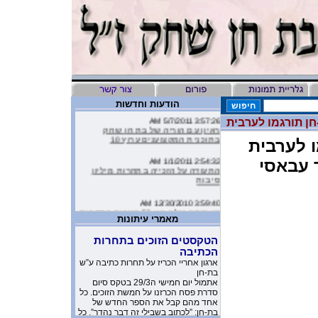
הודעות וחדשות
3:57:26 AM 5/7/2011
חן תורגמו לערבית
ראיון עם הוריה של בת חן שחק
בתוכנית המקצוענים ערוץ 10
ו לערבית
2:54:32 AM 1/1/2011
 עבאסי
התעודה על הזכייה בתחרות מיליון
סיבות
3:59:40 AM 12/30/2010
העמותה שלנו בין 50 הזוכות בתחרות
מיליון סיבות
מאמרי עיתונות
הטקסטים הזוכים בתחרות
9:16:46 AM 12/19/2010
ליהיא לפיד כתבה על הסרטון של
הכתיבה
העמותה שלנו בטור שלה בעיתון
ארגון אחריי הכריז על תחרות כתיבה ע”ש
בת-חן
10:11:40 PM 11/26/2010
אתמול יום חמישי ה29/3 בטקס סיום
משובים מדהימים שקבלנו מילדים
סדרת פסח הכרזנו על חמשת הזוכים. כל
שקבלו את יומניה של בת-חן
אחד מהם קבל את הספר החדש של
בת-חן: ”לכתוב בשבילי זה דבר נהדר”. כל