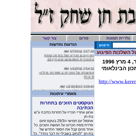
הודעות וחדשות
3:57:26 AM 5/7/2011
ל השלכות הפיגוע
ראיון עם הוריה של בת חן שחק
בתוכנית המקצוענים ערוץ 10
19
2:54:32 AM 1/1/2011
כון הבינלאומי
התעודה על הזכייה בתחרות מיליון
סיבות
http://www.kere
3:59:40 AM 12/30/2010
העמותה שלנו בין 50 הזוכות בתחרות
מיליון סיבות
מאמרי עיתונות
9:16:46 AM 12/19/2010
הטקסטים הזוכים בתחרות
ליהיא לפיד כתבה על הסרטון של
הכתיבה
העמותה שלנו בטור שלה בעיתון
ארגון אחריי הכריז על תחרות כתיבה ע”ש
בת-חן
10:11:40 PM 11/26/2010
אתמול יום חמישי ה29/3 בטקס סיום
משובים מדהימים שקבלנו מילדים
סדרת פסח הכרזנו על חמשת הזוכים. כל
שקבלו את יומניה של בת-חן
אחד מהם קבל את הספר החדש של
בת-חן: ”לכתוב בשבילי זה דבר נהדר”. כל