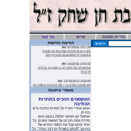
הודעות וחדשות
3:57:26 AM 5/7/2011
ראיון עם הוריה של בת חן שחק
בתוכנית המקצוענים ערוץ 10
2:54:32 AM 1/1/2011
התעודה על הזכייה בתחרות מיליון
סיבות
3:59:40 AM 12/30/2010
העמותה שלנו בין 50 הזוכות בתחרות
מיליון סיבות
מאמרי עיתונות
9:16:46 AM 12/19/2010
הטקסטים הזוכים בתחרות
ליהיא לפיד כתבה על הסרטון של
הכתיבה
העמותה שלנו בטור שלה בעיתון
ארגון אחריי הכריז על תחרות כתיבה ע”ש
בת-חן
10:11:40 PM 11/26/2010
אתמול יום חמישי ה29/3 בטקס סיום
משובים מדהימים שקבלנו מילדים
סדרת פסח הכרזנו על חמשת הזוכים. כל
שקבלו את יומניה של בת-חן
אחד מהם קבל את הספר החדש של
בת-חן: ”לכתוב בשבילי זה דבר נהדר”. כל
1:23:51 AM 11/17/2010