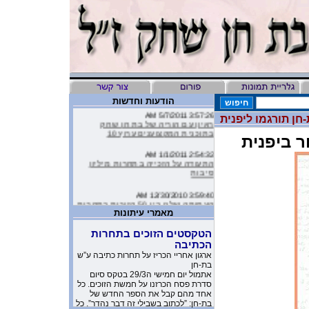
הודעות וחדשות
3:57:26 AM 5/7/2011
-חן תורגמו ליפנית
ראיון עם הוריה של בת חן שחק
בתוכנית המקצוענים ערוץ 10
ר ביפנית
2:54:32 AM 1/1/2011
התעודה על הזכייה בתחרות מיליון
סיבות
3:59:40 AM 12/30/2010
העמותה שלנו בין 50 הזוכות בתחרות
מיליון סיבות
מאמרי עיתונות
9:16:46 AM 12/19/2010
הטקסטים הזוכים בתחרות
ליהיא לפיד כתבה על הסרטון של
הכתיבה
העמותה שלנו בטור שלה בעיתון
ארגון אחריי הכריז על תחרות כתיבה ע”ש
בת-חן
10:11:40 PM 11/26/2010
אתמול יום חמישי ה29/3 בטקס סיום
משובים מדהימים שקבלנו מילדים
סדרת פסח הכרזנו על חמשת הזוכים. כל
שקבלו את יומניה של בת-חן
אחד מהם קבל את הספר החדש של
בת-חן: ”לכתוב בשבילי זה דבר נהדר”. כל