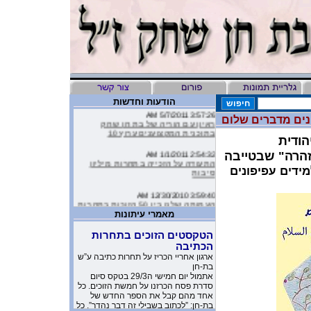
הודעות וחדשות
3:57:26 AM 5/7/2011
נים מדברים שלום
ראיון עם הוריה של בת חן שחק
בתוכנית המקצוענים ערוץ 10
הודית
2:54:32 AM 1/1/2011
זהרה" שבטייבה
התעודה על הזכייה בתחרות מיליון
ידים עפיפונים
סיבות
3:59:40 AM 12/30/2010
העמותה שלנו בין 50 הזוכות בתחרות
מיליון סיבות
מאמרי עיתונות
9:16:46 AM 12/19/2010
הטקסטים הזוכים בתחרות
ליהיא לפיד כתבה על הסרטון של
הכתיבה
העמותה שלנו בטור שלה בעיתון
ארגון אחריי הכריז על תחרות כתיבה ע”ש
בת-חן
10:11:40 PM 11/26/2010
אתמול יום חמישי ה29/3 בטקס סיום
משובים מדהימים שקבלנו מילדים
סדרת פסח הכרזנו על חמשת הזוכים. כל
שקבלו את יומניה של בת-חן
אחד מהם קבל את הספר החדש של
בת-חן: ”לכתוב בשבילי זה דבר נהדר”. כל