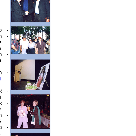
·
פ
·
ה
ע
ה
·
ה
ט
ב
·
ה
l
·
א
ו
·
א
ש
·
ה
.
·
נ
ב