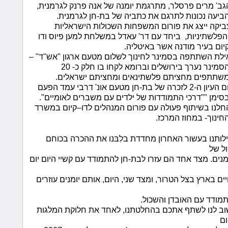
11:44:10 AM 10/8/2009
גב' מרים פרסלר, מתרגמת יומנה של אנה פרנק לגרמנית,
כתבה בע
ביעה נכונות לתרגם את כתביה של בת-חן לגרמנית.
הציור של
ביקה ייצג את פורום המשפחות השכולות הישראליות
11:39:18 AM 10/8/2009
הפלשתיניות,
ביחד עם דר' עאדל במשלחת למען פיוס ודו
מתנה לת
יום בעיר מודנה אשר באיטליה.
מקהילת 
ילת השתתפה בסמינר לחינוך לשלום מטעם ארגון "אש"ד" –
11:01:55 AM 10/4/2009
סמינר נערך בירושלים וברומא לקחו בו חלק כ- 20
הצעה לה
שתתפים מחציתם פלשתינאים ומחציתם ישראלים.
11:15:03 AM 9/14/2009
יום העיון ה-2 לזכרה של בת-חן מטעם אונ' דרבי עמד הפעם
סימן ""דרכי התמודדות של ילדים עם משברים לאומיים".
Peace בבית גאלה
חלנו בשיתוף פעולה עם פורום המנהלים לדו–קיום במשרד
10:13:12 AM 7/4/2009
חינוך- במחוז המרכז.
הזוכים 
הכתיבה ע
ותנו בעשור האחרון מחדדת בלִבּנו את ההכרה בכוחם
11:55:19 PM 7/1/2009
ל של
כתבה בע
נים. מצד אחד הם עזרו לבת-חן להתמודד עם קשיי היום יום
9:34:57 AM 6/3/2009
דוא”ל מ
ם בארץ בצל הטרור, ומצד שני, היום, אותם יומנים עוזרים
1:25:28 PM 6/2/2009
צביקה ש
ודד עם האובדן והשכול.
של הסרט
ב לנו לשתף אתכם בהחלטתנו, לאחד את חלוקת המלגות
2:05:38 PM 5/22/2009
ום
כתבה בע