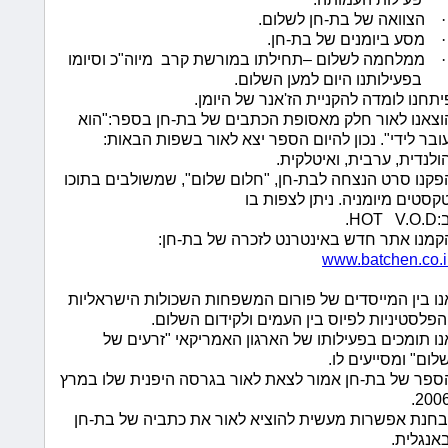
1:52:53 AM 12/26/2009
מפגש בב
·
הצוואה של בת-חן לשלום.
·
מסע ביומנים של בת-חן.
1:41:41 AM 12/26/2009
·
ממלחמה לשלום –תחילתו במורשת קרב
מיוה"כ וסיומו
אימלים 
”שדות יו
בפעילותנו היום למען השלום.
יתחנו לומדה להקניית הז'אנר של היומן.
10:39:44 PM 12/16/2009
וצאנו לאור חלק מאסופת הכתבים של בת-חן בספר:"הוא
מורשת ה
ובר לידי". נכון להיום הספר יצא לאור בשפות הבאות:
10:41:30 AM 11/16/2009
ולנדית, ערבית, ואיטלקית.
אימל מר
פקנו סרט הנצחה לבת-חן,
"חלום שלום",
שמשולבים בתוכו
10:46:11 AM 11/14/2009
קסטים מיומניה. ניתן לצפות בו
משובים 
:
V.O.D
HOT
.
של בת-ח
קמנו אתר חדש באינטרנט לזכרה של בת-חן:
11:47:24 PM 11/13/2009
www.batchen.co.i
אימל מר
מתל מונ
נו בין המייסדים של פורום המשפחות השכולות הישראליות
5:23:49 AM 11/12/2009
הפלסטיניות לפיוס בין העמים ולקידום השלום.
הפרחת ע
נו תומכים בפעילותו של הארגון האמריקאי "זרעים של
9:52:28 AM 11/6/2009
לום" ומסייעים לו.
אימל מר
ספר של בת-חן אמור לצאת לאור בגרסה היפנית שלו במרץ
הירוק
2006
3:46:56 PM 10/29/2009
בחנת אפשרות מעשית להוציא לאור את כתביה של בת-חן
מכתב תו
אנגלית.