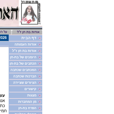
8/7/2026
דף הבית
אודות העמותה
אודות בת חן ז”ל
היומנים של בת-חן
הכתבים של בת-חן
המכתבים שכתבה
הברכות שכתבה
הציורים שציירה
קישורים
מצגות
עשר 
אנו 
מן המחברות
כתבי
הפרח בת-חן
חמי