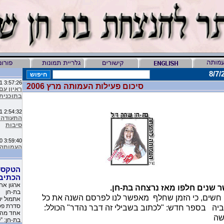
3:57:26 AM 5/7/2011
ראיון עם
סיכום פעילות העמותה מרץ 2006
בתוכנית 
2:54:32 AM 1/1/2011
התעודה ע
סיבות
3:59:40 AM 12/30/2010
מיליון ס
9:16:46 AM 12/19/2010
הטקסט
ליהיא לפ
הכתיב
העמותה 
ארגון אח
שנים חלפו מאז נרצחה בת-חן.
בת-חן
10:11:40 PM 11/26/2010
חשים, כי הזמן שחלף
מאפשר לנו לפרסם השנה את כל
משובים 
סדרת פסח
ה בספר חדש: "לכתוב בשבילי זה דבר נהדר" הכולל:
שקבלו את
אחד מהם
שה
בת-חן: ”
1:23:51 AM 11/17/2010