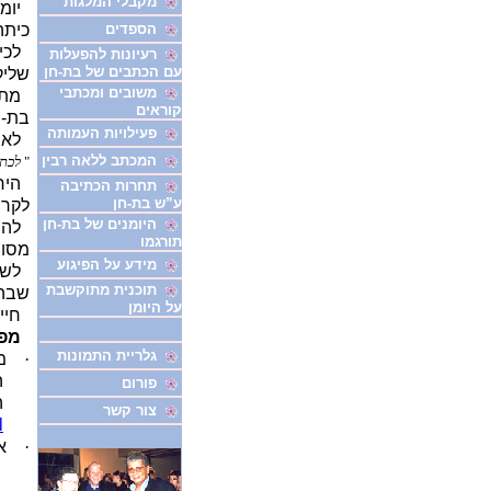
מקבלי המלגות
יומנ
הספדים
כיתה 
לכית
רעיונות להפעלות
עם הכתבים של בת-חן
שליק
משובים ומכתבי
מתוך
קוראים
בת-ח
פעילויות העמותה
לאור
המכתב ללאה רבין
"
לכתו
היחש
תחרות הכתיבה
ע”ש בת-חן
לקרו
היומנים של בת-חן
להמר
תורגמו
מסוי
מידע על הפיגוע
לשמש
תוכנית מתוקשבת
שבה 
על היומן
חיים
מפע
גלריית התמונות
·
מ
ה
פורום
ה
צור קשר
l
·
א