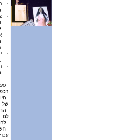
·
ה
ה
·
צ
ו
ק
·
א
ה
מ
·
ב
·
ה
ה
פעיל
הכפו
היומ
של
החיי
לנו
להתמ
חשו
עם י