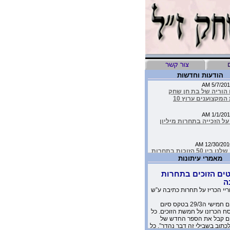
הודעות וחדשות
 הוריה של בת חן שחק
המקצוענים ערוץ 10
ל הזכייה בתחרות מיליון
העמותה שלנו בין 50 הזוכות בתחרות
יבות
מאמרי עיתונות
ים הזוכים בתחרות
יד כתבה על הסרטון של
ה
שלנו בטור שלה בעיתון
ריי הכריז על תחרות כתיבה ע”ש
אתמול יום חמישי ה29/3 בטקס סיום
מדהימים שקבלנו מילדים
 הכרזנו על חמשת הזוכים. כל
 יומניה של בת-חן
 קבל את הספר החדש של
לכתוב בשבילי זה דבר נהדר”. כל