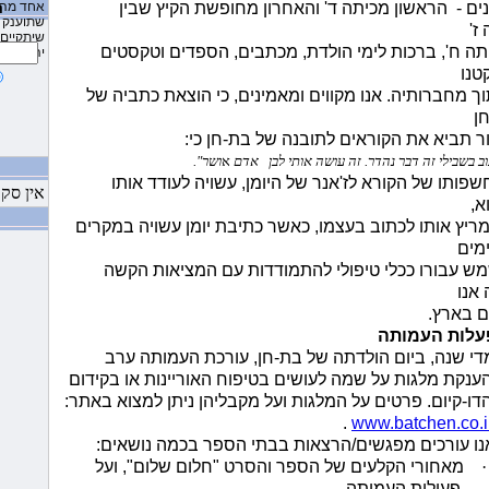
ים -
הראשון מכיתה ד' והאחרון מחופשת הקיץ שבין
אחד מהם
ה
”עפיפונ
שתוענק 
ז'
שיתקיים 
12:23:13 AM 7/25/2010
ה ח', ברכות לימי הולדת, מכתבים, הספדים וטקסטים
יהודה בש
המכתב ש
טנו
 מחברותיה.
אנו מקווים ומאמינים, כי הוצאת כתביה של
9:45:30 AM 6/19/2010
מידע על
ן
דיאלוג”
 תביא את הקוראים לתובנה של בת-חן כי:
9:42:33 AM 6/19/2010
ב בשבילי זה דבר נהדר. זה עושה אותי לבן אדם
א
ושר".
הראציונל
פותו של הקורא לז'אנר של היומן, עשויה לעודד אותו
אין סק
א,
9:13:48 AM 6/19/2010
סיום פרו
יץ אותו לכתוב בעצמו, כאשר כתיבת יומן עשויה במקרים
מים
2:57:51 AM 5/8/2010
 עבורו ככלי טיפולי להתמודדות עם המציאות הקשה
חוויות מ
אנו
2:53:40 AM 5/8/2010
 בארץ.
המפגש בי
לביה”ס ”
לות העמותה
די שנה, ביום הולדתה של בת-חן, עורכת העמותה ערב
2:36:26 AM 5/8/2010
ענקת מלגות על שמה לעושים בטיפוח האוריינות או בקידום
טקס חלו
שחק ז”ל
דו-קיום. פרטים על המלגות ועל מקבליהן ניתן למצוא באתר:
.
www.batchen.co.i
11:02:55 AM 1/2/2010
נו עורכים מפגשים/הרצאות בבתי הספר בכמה נושאים:
משוב מק
בביה”ס 
·
מאחורי הקלעים של הספר והסרט "חלום שלום", ועל
פעילות העמותה.