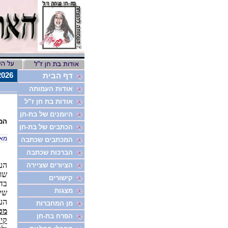
8/9/2026
דף הבית
אודות העמותה
אודות בת חן ז”ל
היומנים של בת-חן
המפ
הכתבים של בת-חן
מאת
המכתבים שכתבה
הברכות שכתבה
הע
הציורים שציירה
שחק
קישורים
מצגות
שי
הע
מן המחברות
מט
הפרח בת-חן
קי