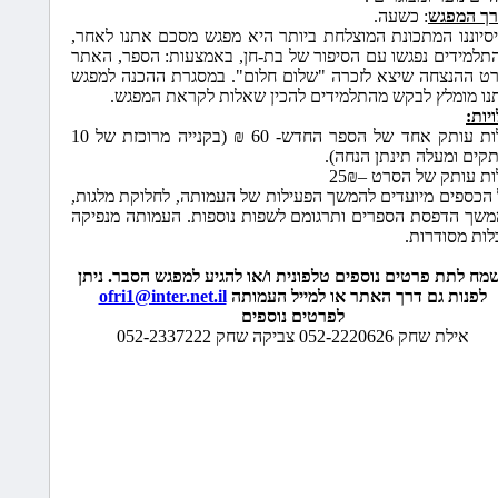
1:52:53 AM 12/26/2009
רך המפגש
: כשעה
.
מפגש בב
יסיוננו המתכונת המוצלחת ביותר היא מפגש מסכם אתנו לאחר,
תלמידים נפגשו עם הסיפור של בת-חן, באמצעות: הספר, האתר
1:41:41 AM 12/26/2009
אימלים 
רט ההנצחה שיצא לזכרה "שלום חלום". במסגרת ההכנה למפגש
”שדות יו
נו מומלץ לבקש מהתלמידים להכין שאלות לקראת המפגש.
יות:
10:39:44 PM 12/16/2009
עלות עותק אחד של הספר החדש- 60 ₪ (בקנייה מרוכזת של 10
מורשת ה
קים ומעלה תינתן הנחה).
10:41:30 AM 11/16/2009
ת עותק של הסרט –25₪
אימל מר
 הכספים מיועדים להמשך הפעילות של העמותה, לחלוקת מלגות,
משך הדפסת הספרים ותרגומם לשפות נוספות. העמותה מנפיקה
10:46:11 AM 11/14/2009
לות מסודרות.
משובים 
של בת-ח
מח לתת פרטים נוספים טלפונית ו/או להגיע למפגש הסבר. ניתן
11:47:24 PM 11/13/2009
לפנות גם דרך האתר או למייל העמותה
ofri1@inter.net.il
אימל מר
לפרטים נוספים
מתל מונ
אילת שחק 052-2220626 צביקה שחק 052-2337222
5:23:49 AM 11/12/2009
הפרחת ע
9:52:28 AM 11/6/2009
אימל מר
הירוק
3:46:56 PM 10/29/2009
מכתב תו