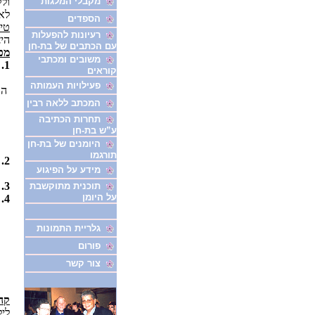
מקבלי המלגות
ולק
לאל
הספדים
טי
רעיונות להפעלות
היצ
עם הכתבים של בת-חן
מפ
משובים ומכתבי
1.
קוראים
פעילויות העמותה
הט
המכתב ללאה רבין
תחרות הכתיבה
ע”ש בת-חן
היומנים של בת-חן
תורגמו
2.
מידע על הפיגוע
3.
תוכנית מתוקשבת
על היומן
4.
גלריית התמונות
פורום
צור קשר
קהל
ליל