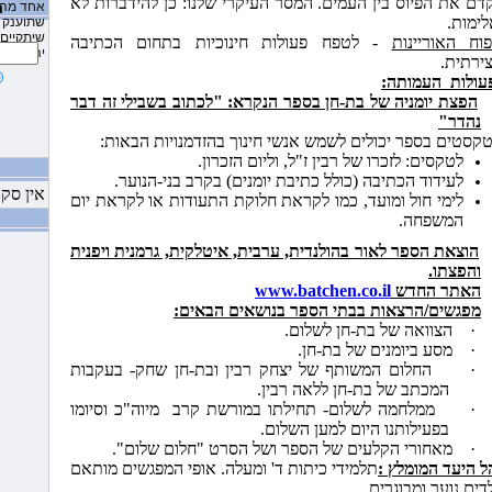
דם את הפיוס בין העמים. המסר העיקרי שלנו: כן להידברות לא
אחד מהם
ה
1:23:51 AM 11/17/2010
ימות.
”עפיפונ
שתוענק 
שיתקיים 
פוח האוריינות
- לטפח פעולות חינוכיות בתחום הכתיבה
יהודה בש
12:23:13 AM 7/25/2010
ירתית.
המכתב ש
עולות
העמותה:
הפצת יומניה של בת-חן בספר הנקרא: "לכתוב בשבילי זה דבר
9:45:30 AM 6/19/2010
מידע על
נהדר"
דיאלוג”
קסטים בספר יכולים לשמש אנשי חינוך בהזדמנויות הבאות:
לטקסים: לזכרו של רבין ז"ל, וליום הזכרון.
9:42:33 AM 6/19/2010
לעידוד הכתיבה (כולל כתיבת יומנים) בקרב בני-הנוער.
הראציונל
אין סק
לימי חול ומועד, כמו לקראת חלוקת התעודות או לקראת יום
9:13:48 AM 6/19/2010
המשפחה.
סיום פרו
הוצאת הספר לאור בהולנדית, ערבית, איטלקית, גרמנית ויפנית
2:57:51 AM 5/8/2010
והפצתו.
חוויות מ
האתר החדש
www.batchen.co.il
מפגשים/הרצאות בבתי הספר בנושאים הבאים:
2:53:40 AM 5/8/2010
המפגש בי
·
הצוואה של בת-חן לשלום.
לביה”ס ”
·
מסע ביומנים של בת-חן.
·
החלום המשותף של יצחק רבין ובת-חן שחק- בעקבות
2:36:26 AM 5/8/2010
המכתב של בת-חן ללאה רבין.
טקס חלו
שחק ז”ל
·
ממלחמה לשלום- תחילתו במורשת קרב
מיוה"כ וסיומו
בפעילותנו היום למען השלום.
11:02:55 AM 1/2/2010
·
מאחורי הקלעים של הספר ושל הסרט "חלום שלום".
משוב מק
 היעד המומלץ :
תלמידי כיתות ד' ומעלה. אופי המפגשים מותאם
בביה”ס 
דים נוער ומבוגרים .