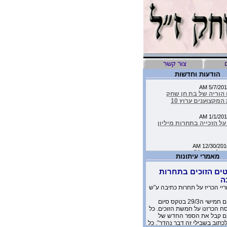
הודעות וחדשות
 הוריה של בת חן שחק
המקצוענים ערוץ 10
ל הזכייה בתחרות מיליון
העמותה שלנו בין 50 הזוכות בתחרות
יבות
מאמרי עיתונות
ים הזוכים בתחרות
יד כתבה על הסרטון של
ה
שלנו בטור שלה בעיתון
ריי הכריז על תחרות כתיבה ע”ש
אתמול יום חמישי ה29/3 בטקס סיום
מדהימים שקבלנו מילדים
 הכרזנו על חמשת הזוכים. כל
 יומניה של בת-חן
 קבל את הספר החדש של
לכתוב בשבילי זה דבר נהדר”. כל