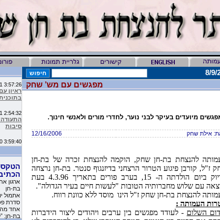
3:57:26 AM 5/7/2011
מפגשים עם מש’ שחק
ראיון עם
בתוכנית 
2:54:32 AM 1/1/2011
התעודה ע
גשים מיועדים בעיקר לבני נוער, לחדרי מורים ולאנשי חינוך.
סיבות
: אילת שחק
12/16/2006
3:59:40 AM 12/30/2010
מיליון ס
מותה להנצחת בת-חן שחק, הוקמה להנצחת זכרה של בת-חן
הטקסט
9:16:46 AM 12/19/2010
 ז"ל, קורבן פיגוע הטרור הרצחני בדיזנגוף סנטר. בת-חן נרצחה
ליהיא לפ
הכתיב
בדיוק ביום הולדתה ה- 15, בערב פורים בתאריך 4.3.96 בעת
העמותה 
ארגון אח
צאה עם שלוש מחברותיה הטובות "לעשות חיים בעיר הגדולה".
בת-חן
מותה להנצחת בת-חן שחק ז"ל הינו
מוסד ללא כוונת רווח.
10:11:40 PM 11/26/2010
משובים 
סדרת פסח
רות העמותה :
שקבלו את
אחד מהם
דום השלום
- לעודד מפגשים בין ערבים ויהודים ליצור הידברות
בת-חן: ”