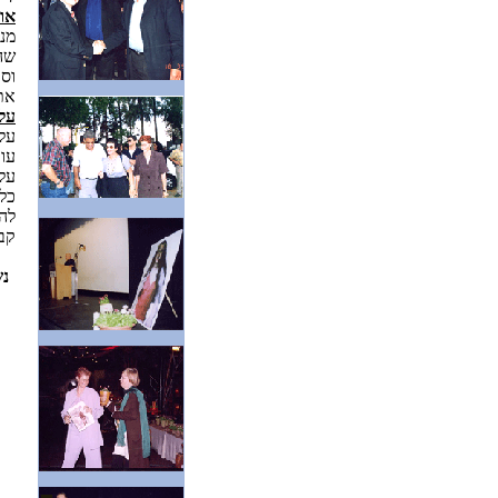
או
מנ
שה
וס
את
עלו
עות
עלו
כל
לה
קב
נש