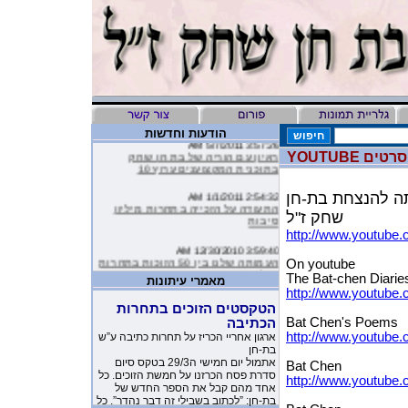
הודעות וחדשות
3:57:26 AM 5/7/2011
ראיון עם הוריה של בת חן שחק
ם YOUTUBE
בתוכנית המקצוענים ערוץ 10
2:54:32 AM 1/1/2011
תה להנצחת בת-חן
התעודה על הזכייה בתחרות מיליון
שחק ז"ל
סיבות
http://www.youtub
3:59:40 AM 12/30/2010
העמותה שלנו בין 50 הזוכות בתחרות
On youtube
מיליון סיבות
The Bat-chen Diarie
מאמרי עיתונות
http://www.youtub
9:16:46 AM 12/19/2010
הטקסטים הזוכים בתחרות
ליהיא לפיד כתבה על הסרטון של
Bat Chen's Poems
הכתיבה
העמותה שלנו בטור שלה בעיתון
http://www.youtube
ארגון אחריי הכריז על תחרות כתיבה ע”ש
בת-חן
10:11:40 PM 11/26/2010
אתמול יום חמישי ה29/3 בטקס סיום
משובים מדהימים שקבלנו מילדים
Bat Chen
סדרת פסח הכרזנו על חמשת הזוכים. כל
שקבלו את יומניה של בת-חן
http://www.youtub
אחד מהם קבל את הספר החדש של
בת-חן: ”לכתוב בשבילי זה דבר נהדר”. כל
1:23:51 AM 11/17/2010