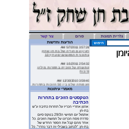
הודעות וחדשות
3:57:26 AM 5/7/2011
ראיון עם הוריה של בת חן שחק
בתוכנית המקצוענים ערוץ 10
2:54:32 AM 1/1/2011
התעודה על הזכייה בתחרות מיליון
סיבות
3:59:40 AM 12/30/2010
העמותה שלנו בין 50 הזוכות בתחרות
מיליון סיבות
מאמרי עיתונות
9:16:46 AM 12/19/2010
הטקסטים הזוכים בתחרות
ליהיא לפיד כתבה על הסרטון של
הכתיבה
העמותה שלנו בטור שלה בעיתון
ארגון אחריי הכריז על תחרות כתיבה ע”ש
בת-חן
10:11:40 PM 11/26/2010
אתמול יום חמישי ה29/3 בטקס סיום
משובים מדהימים שקבלנו מילדים
סדרת פסח הכרזנו על חמשת הזוכים. כל
שקבלו את יומניה של בת-חן
אחד מהם קבל את הספר החדש של
בת-חן: ”לכתוב בשבילי זה דבר נהדר”. כל
1:23:51 AM 11/17/2010