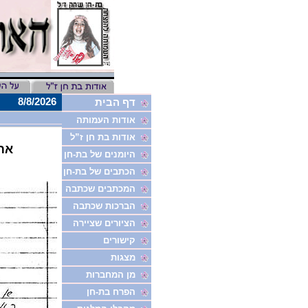
8/8/2026
דף הבית
אודות העמותה
אודות בת חן ז”ל
את
היומנים של בת-חן
הכתבים של בת-חן
המכתבים שכתבה
הברכות שכתבה
הציורים שציירה
קישורים
מצגות
מן המחברות
הפרח בת-חן