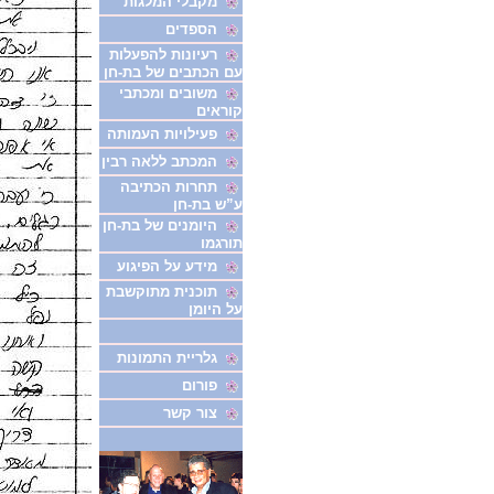
מקבלי המלגות
הספדים
רעיונות להפעלות
עם הכתבים של בת-חן
משובים ומכתבי
קוראים
פעילויות העמותה
המכתב ללאה רבין
תחרות הכתיבה
ע”ש בת-חן
היומנים של בת-חן
תורגמו
מידע על הפיגוע
תוכנית מתוקשבת
על היומן
גלריית התמונות
פורום
צור קשר