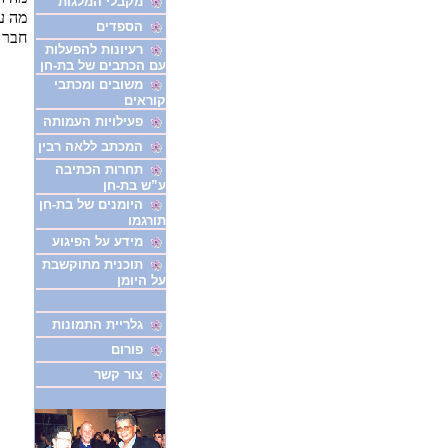
מקבלי המלגות
מה ע
הספדים
חבר 
רעיונות להפעלות
עם הכתבים של בת-חן
משובים ומכתבי
קוראים
פעילויות העמותה
המכתב ללאה רבין
תחרות הכתיבה
ע”ש בת-חן
היומנים של בת-חן
תורגמו
מידע על הפיגוע
תוכנית מתוקשבת
על היומן
גלריית התמונות
פורום
צור קשר