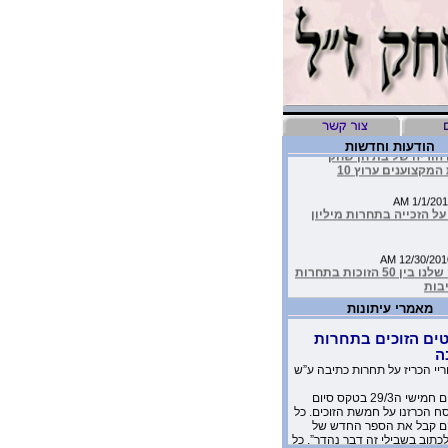
הודעות וחדשות
 הוריה של בת חן שחק
המקצוענים ערוץ 10
ל הזכייה בתחרות מיליון
העמותה שלנו בין 50 הזוכות בתחרות
יבות
מאמרי עיתונות
יד כתבה על הסרטון של
שלנו בטור שלה בעיתון
ים הזוכים בתחרות
ה
ריי הכריז על תחרות כתיבה ע”ש
מדהימים שקבלנו מילדים
 יומניה של בת-חן
אתמול יום חמישי ה29/3 בטקס סיום
 הכרזנו על חמשת הזוכים. כל
 קבל את הספר החדש של
ים מדברים שלום”
לכתוב בשבילי זה דבר נהדר”. כל