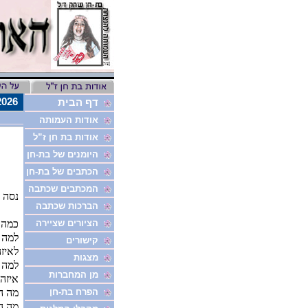
8/8/2026
דף הבית
אודות העמותה
אודות בת חן ז”ל
היומנים של בת-חן
הכתבים של בת-חן
המכתבים שכתבה
נסה 
הברכות שכתבה
הציורים שציירה
כמה י
למה פ
קישורים
לאיזה
מצגות
למה 
מן המחברות
איזה
הפרח בת-חן
מה הן
מה ה