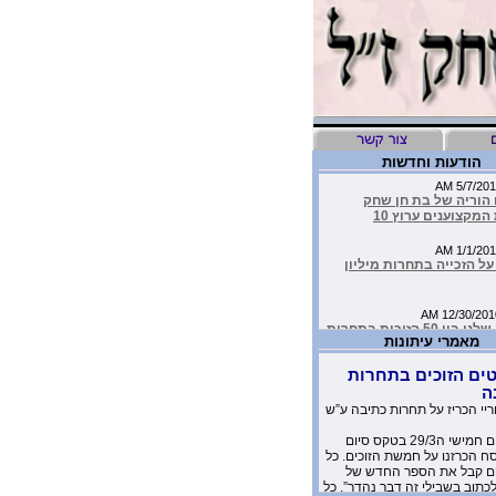
הודעות וחדשות
 הוריה של בת חן שחק
המקצוענים ערוץ 10
ל הזכייה בתחרות מיליון
העמותה שלנו בין 50 הזוכות בתחרות
יבות
מאמרי עיתונות
ים הזוכים בתחרות
יד כתבה על הסרטון של
ה
שלנו בטור שלה בעיתון
ריי הכריז על תחרות כתיבה ע”ש
אתמול יום חמישי ה29/3 בטקס סיום
מדהימים שקבלנו מילדים
 הכרזנו על חמשת הזוכים. כל
 יומניה של בת-חן
 קבל את הספר החדש של
לכתוב בשבילי זה דבר נהדר”. כל