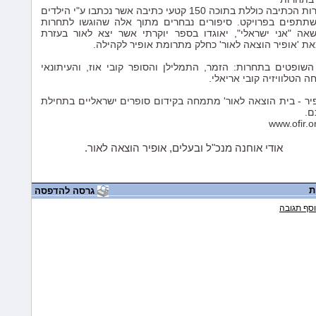
1:52:53 AM 12/26/2009
תחרות הכתיבה כוללת בתוכה 150 קטעי כתיבה אשר נכתבו ע"י הילדים
מפגש בב
תתפים בפרויקט. סיפורים נבחרים מתוך אלה שהוגשו לתחרות
שאה "אני ישראלי", יאוגדו בספר יוקרתי אשר יצא לאור בעזרת
1:41:41 AM 12/26/2009
את 'אופיר הוצאה לאור' כחלק מתרומת אופיר לקהילה.
אימלים 
”שדות יו
 השופטים בתחרות: הזמר, התמלילן והסופר קובי אוז, והעיתונאי
ה הטלוויזיה קובי אריאלי.
10:39:44 PM 12/16/2009
מורשת ה
פיר - בית הוצאה לאור' מתמחה בקידום סופרים ישראליים בתחילת
10:41:30 AM 11/16/2009
ם.
אימל מר
www.ofir.or
10:46:11 AM 11/14/2009
אודי אוחנה מנכ"ל ובעלים, אופיר הוצאה לאור.
משובים 
של בת-ח
11:47:24 PM 11/13/2009
אימל מר
ת
גרסה להדפסה
מתל מונ
סף תגובה
5:23:49 AM 11/12/2009
הפרחת ע
9:52:28 AM 11/6/2009
אימל מר
הירוק
3:46:56 PM 10/29/2009
מכתב תו