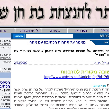
3:57:26 AM 5/7/2011
מאמר על תחרות הכתיבה עם אחרי
גות
ראיון עם
בתוכנית 
ר בשבחה של תחרות הכתיבה ע”ש בת-חן שנעשת בשיתוף עם
2:54:32 AM 1/1/2011
ן ”אחריי”
התעודה ע
סיבות
 אילת שחק
2/23/2009
3:59:40 AM 12/30/2010
ובה מקורית לסרבנות
מיליון ס
http://www.articles.co.il/article.php?id=2
9:16:46 AM 12/19/2010
הטקסט
ליהיא לפ
ת
אודי אוחנה
הכתיב
העמותה 
רות השנתית בין חניכי 'אחריי!' נערכת לזכרה של בת חן שחק אשר
ארגון אח
נהרגה בפיגוע ברחוב דיזנגוף בשנת 1996. התחרות נערכת השנה
בת-חן
10:11:40 PM 11/26/2010
ות הוצאת 'אופיר' לסופרים ישראלים בתחילת דרכם, שאף ממנה
משובים 
סדרת פסח
הוצאת ספר ובו קטעי כתיבה נבחרים של בני הנוער הלקוחים
שקבלו את
אחד מהם
חרות עצמה. בין השופטים בתחרות היו: הזמר, התמלילן והסופר
בת-חן: ”
 אוז והעיתונאי ואיש הטלוויזיה קובי אריאלי.