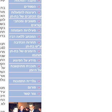
מקבלי המלגות
הספדים
מות
רעיונות להפעלות
האי
עם הכתבים של בת-חן
להנ
משובים ומכתבי
בשנ
קוראים
בקר
פעילויות העמותה
בדרו
המכתב ללאה רבין
תחרות הכתיבה
תנו
ע”ש בת-חן
היומנים של בת-חן
מרכז
תורגמו
שנת 
החב
מידע על הפיגוע
הקל
תוכנית מתוקשבת
על 
על היומן
הצל
אורח
נולד
גלריית התמונות
פורום
מטר
עידו
צור קשר
חינ
החי
לא ל
מה 