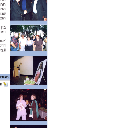
המש
שנו
הוצ
בין
ומנח
'או
דרכ
g.il
תגובו
הו