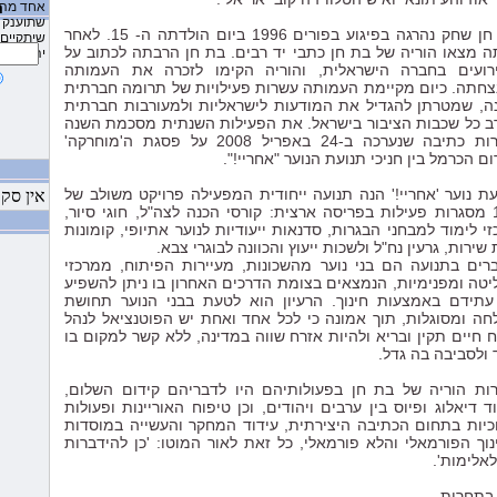
1:23:51 AM 11/17/2010
אחד מהם
ה
”עפיפונ
שתוענק 
בת חן שחק נהרגה בפיגוע בפורים 1996 ביום הולדתה ה- 15. לאחר
שיתקיים 
ה מצאו הוריה של בת חן כתבי יד רבים. בת חן הרבתה לכתוב על
יהודה בש
12:23:13 AM 7/25/2010
המכתב ש
רועים בחברה הישראלית, והוריה הקימו לזכרה את העמותה
צחתה. כיום מקיימת העמותה עשרות פעילויות של תרומה חברתית
9:45:30 AM 6/19/2010
ה, שמטרתן להגדיל את המודעות לישראליות ולמעורבות חברתית
מידע על
ב כל שכבות הציבור בישראל. את הפעילות השנתית מסכמת השנה
דיאלוג”
תחרות כתיבה שנערכה ב-24 באפריל 2008 על פסגת ה'מוחרקה'
ם הכרמל בין חניכי תנועת הנוער "אחריי!".
9:42:33 AM 6/19/2010
הראציונל
עת נוער 'אחריי!' הנה תנועה ייחודית המפעילה פרויקט משולב של
אין סק
140 מסגרות פעילות בפריסה ארצית: קורסי הכנה לצה"ל, חוגי סיור,
9:13:48 AM 6/19/2010
י לימוד למבחני הבגרות, סדנאות ייעודיות לנוער אתיופי, קומונות
סיום פרו
שירות, גרעין נח"ל ולשכות ייעוץ והכוונה לבוגרי צבא.
רים בתנועה הם בני נוער מהשכונות, מעיירות הפיתוח, ממרכזי
2:57:51 AM 5/8/2010
חוויות מ
יטה ומפנימיות, הנמצאים בצומת הדרכים האחרון בו ניתן להשפיע
עתידם באמצעות חינוך. הרעיון הוא לטעת בבני הנוער תחושת
2:53:40 AM 5/8/2010
חה ומסוגלות, תוך אמונה כי לכל אחד ואחת יש הפוטנציאל לנהל
המפגש בי
 חיים תקין ובריא ולהיות אזרח שווה במדינה, ללא קשר למקום בו
לביה”ס ”
 ולסביבה בה גדל.
2:36:26 AM 5/8/2010
ות הוריה של בת חן בפעולותיהם היו לדבריהם קידום השלום,
טקס חלו
ד דיאלוג ופיוס בין ערבים ויהודים, וכן טיפוח האוריינות ופעולות
שחק ז”ל
וכיות בתחום הכתיבה היצירתית, עידוד המחקר והעשייה במוסדות
נוך הפורמאלי והלא פורמאלי, כל זאת לאור המוטו: 'כן להידברות
11:02:55 AM 1/2/2010
משוב מק
אלימות'.
בביה”ס 
בתחרות