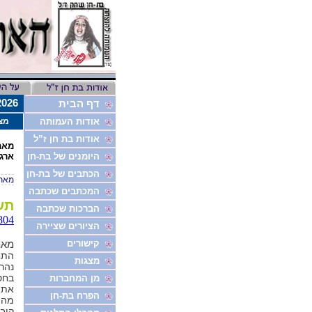
8/10/2026
דף הבית
אודות העמותה
מצ
אודות בת חן ז”ל
מאמ
היומנים של בת-חן
ארגו
הכתבים של בת-חן
מאת:
המכתבים שכתבה
תש
הברכות שכתבה
6804
הציורים שציירה
קישורים
מא
התח
מצגות
בחס
מן המחברות
את 
הפרח בת-חן
מהת
קובי