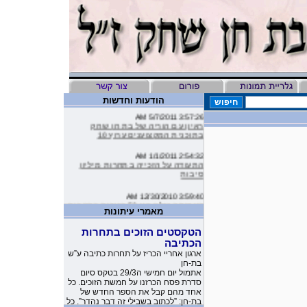
הודעות וחדשות
3:57:26 AM 5/7/2011
ראיון עם הוריה של בת חן שחק
בתוכנית המקצוענים ערוץ 10
2:54:32 AM 1/1/2011
התעודה על הזכייה בתחרות מיליון
סיבות
3:59:40 AM 12/30/2010
העמותה שלנו בין 50 הזוכות בתחרות
מיליון סיבות
מאמרי עיתונות
הטקסטים הזוכים בתחרות
9:16:46 AM 12/19/2010
ליהיא לפיד כתבה על הסרטון של
הכתיבה
העמותה שלנו בטור שלה בעיתון
ארגון אחריי הכריז על תחרות כתיבה ע”ש
בת-חן
10:11:40 PM 11/26/2010
אתמול יום חמישי ה29/3 בטקס סיום
משובים מדהימים שקבלנו מילדים
סדרת פסח הכרזנו על חמשת הזוכים. כל
שקבלו את יומניה של בת-חן
אחד מהם קבל את הספר החדש של
בת-חן: ”לכתוב בשבילי זה דבר נהדר”. כל