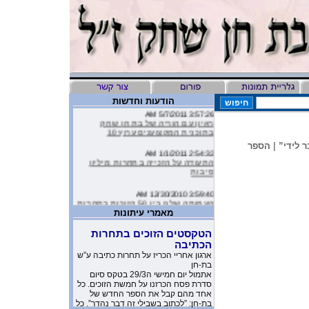
הודעות וחדשות
3:57:26 AM 5/7/2011
ראיון עם הוריה של בת חן שחק
בתוכנית המקצוענים ערוץ 10
 לידי”
|
הספר
2:54:32 AM 1/1/2011
התעודה על הזכייה בתחרות מיליון
סיבות
3:59:40 AM 12/30/2010
העמותה שלנו בין 50 הזוכות בתחרות
מיליון סיבות
מאמרי עיתונות
9:16:46 AM 12/19/2010
הטקסטים הזוכים בתחרות
ליהיא לפיד כתבה על הסרטון של
הכתיבה
העמותה שלנו בטור שלה בעיתון
ארגון אחריי הכריז על תחרות כתיבה ע”ש
בת-חן
10:11:40 PM 11/26/2010
אתמול יום חמישי ה29/3 בטקס סיום
משובים מדהימים שקבלנו מילדים
סדרת פסח הכרזנו על חמשת הזוכים. כל
שקבלו את יומניה של בת-חן
אחד מהם קבל את הספר החדש של
בת-חן: ”לכתוב בשבילי זה דבר נהדר”. כל