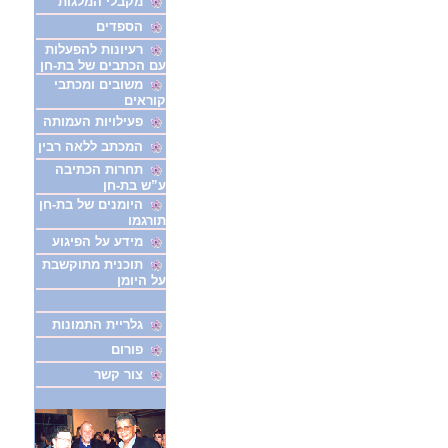
מקבלי המלגות
הספדים
רעיונות להפעלות
עם הכתבים של בת-חן
משובים ומכתבי
קוראים
פעילויות העמותה
המכתב ללאה רבין
תחרות הכתיבה
ע”ש בת-חן
היומנים של בת-חן
תורגמו
מידע על הפיגוע
תוכנית מתוקשבת
על היומן
גלריית התמונות
פורום
צור קשר