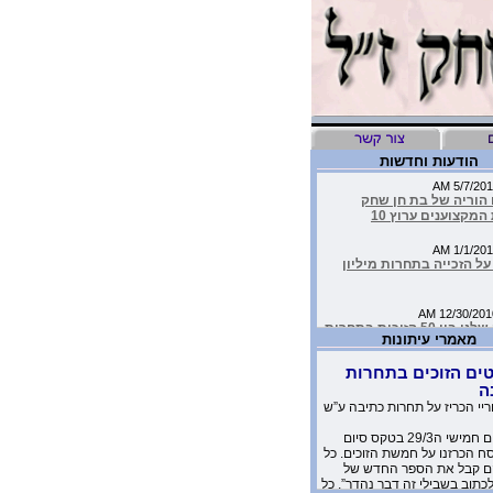
הודעות וחדשות
 הוריה של בת חן שחק
המקצוענים ערוץ 10
ל הזכייה בתחרות מיליון
העמותה שלנו בין 50 הזוכות בתחרות
יבות
מאמרי עיתונות
ים הזוכים בתחרות
יד כתבה על הסרטון של
ה
שלנו בטור שלה בעיתון
ריי הכריז על תחרות כתיבה ע”ש
אתמול יום חמישי ה29/3 בטקס סיום
מדהימים שקבלנו מילדים
 הכרזנו על חמשת הזוכים. כל
 יומניה של בת-חן
 קבל את הספר החדש של
לכתוב בשבילי זה דבר נהדר”. כל