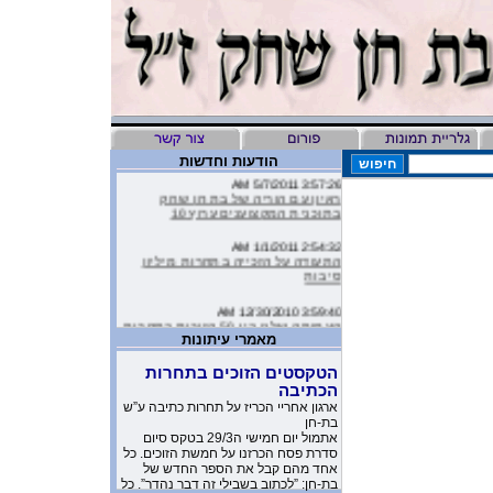
הודעות וחדשות
3:57:26 AM 5/7/2011
ראיון עם הוריה של בת חן שחק
בתוכנית המקצוענים ערוץ 10
2:54:32 AM 1/1/2011
התעודה על הזכייה בתחרות מיליון
סיבות
3:59:40 AM 12/30/2010
העמותה שלנו בין 50 הזוכות בתחרות
מיליון סיבות
מאמרי עיתונות
9:16:46 AM 12/19/2010
הטקסטים הזוכים בתחרות
ליהיא לפיד כתבה על הסרטון של
הכתיבה
העמותה שלנו בטור שלה בעיתון
ארגון אחריי הכריז על תחרות כתיבה ע”ש
בת-חן
10:11:40 PM 11/26/2010
אתמול יום חמישי ה29/3 בטקס סיום
משובים מדהימים שקבלנו מילדים
סדרת פסח הכרזנו על חמשת הזוכים. כל
שקבלו את יומניה של בת-חן
אחד מהם קבל את הספר החדש של
בת-חן: ”לכתוב בשבילי זה דבר נהדר”. כל