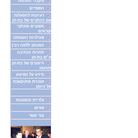
מקבלי המלגות
הספדים
רעיונות להפעלות
עם הכתבים של בת-חן
משובים ומכתבי
קוראים
פעילויות העמותה
המכתב ללאה רבין
תחרות הכתיבה
ע”ש בת-חן
היומנים של בת-חן
תורגמו
מידע על הפיגוע
תוכנית מתוקשבת
על היומן
גלריית התמונות
פורום
צור קשר