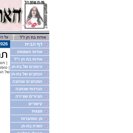
8/8/2026
דף הבית
אודות העמותה
אודות בת חן ז”ל
|
חומ
היומנים של בת-חן
|
טופס
של הת
הכתבים של בת-חן
המכתבים שכתבה
הברכות שכתבה
הציורים שציירה
קישורים
מצגות
מן המחברות
הפרח בת-חן