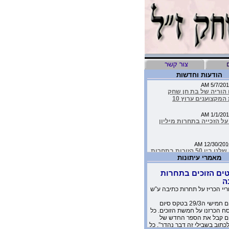
הודעות וחדשות
 הוריה של בת חן שחק
המקצוענים ערוץ 10
ל הזכייה בתחרות מיליון
העמותה שלנו בין 50 הזוכות בתחרות
יבות
מאמרי עיתונות
ים הזוכים בתחרות
יד כתבה על הסרטון של
ה
שלנו בטור שלה בעיתון
ריי הכריז על תחרות כתיבה ע”ש
אתמול יום חמישי ה29/3 בטקס סיום
מדהימים שקבלנו מילדים
 הכרזנו על חמשת הזוכים. כל
 יומניה של בת-חן
 קבל את הספר החדש של
לכתוב בשבילי זה דבר נהדר”. כל