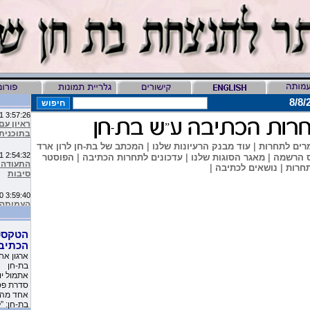
3:57:26 AM 5/7/2011
ראיון עם
-
”
בתוכנית 
רים לתחרות
|
עוד מבנק הרעיונות שלנו
|
המכתב של בת-חן לרון ארד
2:54:32 AM 1/1/2011
 הרשמה
|
מאגר הסוגות שלנו
|
עדכונים לתחרות הכתיבה
|
הפוסטר
התעודה ע
חרות
|
נושאים לכתיבה
|
סיבות
3:59:40 AM 12/30/2010
מיליון ס
9:16:46 AM 12/19/2010
הטקסט
ליהיא לפ
הכתיב
העמותה 
ארגון אח
בת-חן
10:11:40 PM 11/26/2010
משובים 
סדרת פסח
שקבלו את
אחד מהם
בת-חן: ”