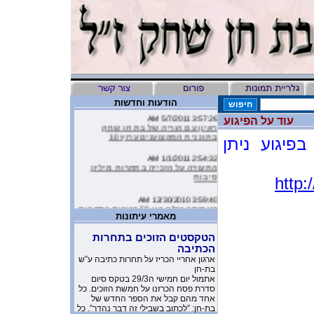
הודעות וחדשות
3:57:26 AM 5/7/2011
עוד על הפיגוע
ראיון עם הוריה של בת חן שחק
בתוכנית המקצוענים ערוץ 10
פיגוע ניתן
2:54:32 AM 1/1/2011
התעודה על הזכייה בתחרות מיליון
סיבות
http:
3:59:40 AM 12/30/2010
העמותה שלנו בין 50 הזוכות בתחרות
מיליון סיבות
מאמרי עיתונות
9:16:46 AM 12/19/2010
הטקסטים הזוכים בתחרות
ליהיא לפיד כתבה על הסרטון של
הכתיבה
העמותה שלנו בטור שלה בעיתון
ארגון אחריי הכריז על תחרות כתיבה ע”ש
בת-חן
10:11:40 PM 11/26/2010
אתמול יום חמישי ה29/3 בטקס סיום
משובים מדהימים שקבלנו מילדים
סדרת פסח הכרזנו על חמשת הזוכים. כל
שקבלו את יומניה של בת-חן
אחד מהם קבל את הספר החדש של
בת-חן: ”לכתוב בשבילי זה דבר נהדר”. כל